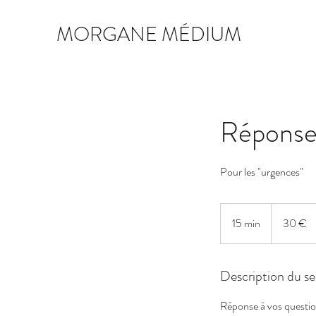
MORGANE MÉDIUM
Réponse 
30
euros
15 min
1
30 €
5
m
Description du se
i
n
Réponse à vos questio